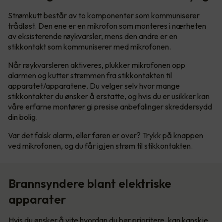
Strømkutt består av to komponenter som kommuniserer
trådløst. Den ene er en mikrofon som monteres i nærheten
av eksisterende røykvarsler, mens den andre er en
stikkontakt som kommuniserer med mikrofonen.
Når røykvarsleren aktiveres, plukker mikrofonen opp
alarmen og kutter strømmen fra stikkontakten til
apparatet/apparatene. Du velger selv hvor mange
stikkontakter du ønsker å erstatte, og hvis du er usikker kan
våre erfarne montører gi presise anbefalinger skreddersydd
din bolig.
Var det falsk alarm, eller faren er over? Trykk på knappen
ved mikrofonen, og du får igjen strøm til stikkontakten.
Brannsyndere blant elektriske
apparater
Hvis du ønsker å vite hvordan du bør prioritere, kan kanskje