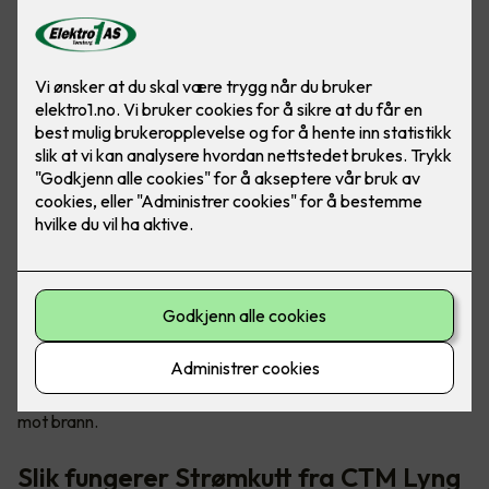
Tryggere og mer brannsikre hjem
Sikkerhetsløsningen kalt «Strømkutt» sørger for å stenge
strømmen til elektriske apparater ved røykutvikling, og det
kan forhindre eller redusere brannskader i boligen din. Det er
en enkel måte for deg å bedre sikre din familie og deg selv
mot brann.
Slik fungerer Strømkutt fra CTM Lyng