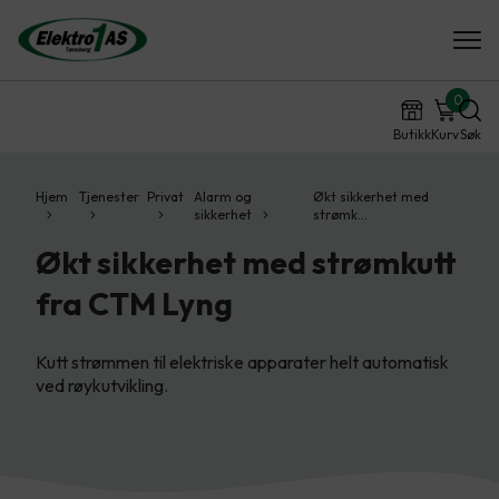
0
Butikk
Kurv
Søk
Hjem
Tjenester
Privat
Alarm og
Økt sikkerhet med
sikkerhet
strømk…
Økt sikkerhet med strømkutt
fra CTM Lyng
Kutt strømmen til elektriske apparater helt automatisk
ved røykutvikling.