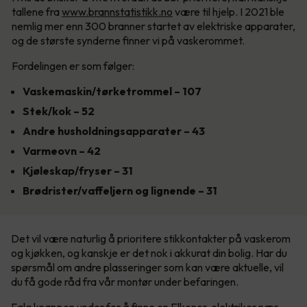
tallene fra
www.brannstatistikk.no
være til hjelp. I 2021 ble
nemlig mer enn 300 branner startet av elektriske apparater,
og de største synderne finner vi på vaskerommet.
Fordelingen er som følger:
Vaskemaskin/tørketrommel – 107
Stek/kok – 52
Andre husholdningsapparater – 43
Varmeovn – 42
Kjøleskap/fryser – 31
Brødrister/vaffeljern og lignende – 31
Det vil være naturlig å prioritere stikkontakter på vaskerom
og kjøkken, og kanskje er det nok i akkurat din bolig. Har du
spørsmål om andre plasseringer som kan være aktuelle, vil
du få gode råd fra vår montør under befaringen.