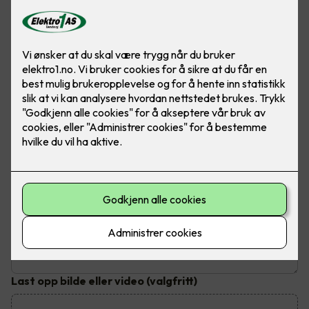
Send inn din henvendelse
Fyll ut dine kontaktopplysninger og send inn kontaktskjema.
Du vil bli kontaktet innen tre virkedager
Hva trenger du hjelp til?
Emne
*
Beskrivelse av jobben
Last opp bilde eller video
(valgfritt)