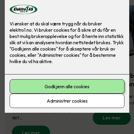
Komfyrvakt -
Slik sikrer du 
brannsikkerhet på
mot brannfar
kjøkkenet
Brannsikring redder l
derfor viktig å vite
Komfyren er en av husets
største brannkilder. Derfor er
det…
Les mer
Les mer