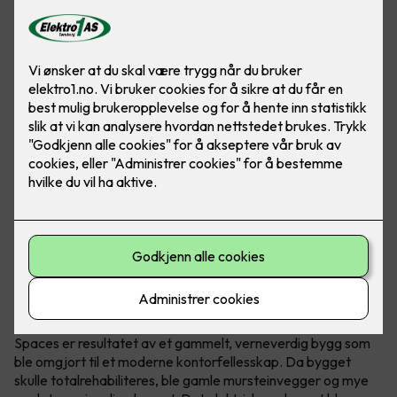
Verneverdig bygg omgjort til
kontorfellesskap
Spaces er resultatet av et gammelt, verneverdig bygg som
ble omgjort til et moderne kontorfellesskap. Da bygget
skulle totalrehabiliteres, ble gamle mursteinvegger og mye