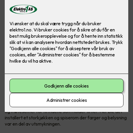
Felles kantine og møtesenter
Kantinen i Malmskriverveien 18 i Sandvika er en felles kantine
og møtesenter for firmaene som holder til her. Her ble det
installert et storkjøkken og spiserom der farger og belysning
var en del av utsmykningen.