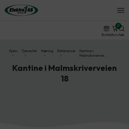
0
Butikk
Kurv
Søk
Hjem
Tjenester
Næring
Referanser
Kantine i
Malmskrivervei…
Kantine i Malmskriverveien
18