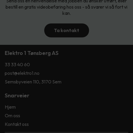
Send oss en henvendelse med jobben du ønsker utført, eller
bestill en gratis videobefaring hos oss - så svarer vi så fort vi
kan.
Ta kontakt
Elektro 1 Tønsberg AS
33 33 40 60
post@elektro1.no
Semsbyveien 110, 3170 Sem
Snarveier
Hjem
Om oss
Kontakt oss