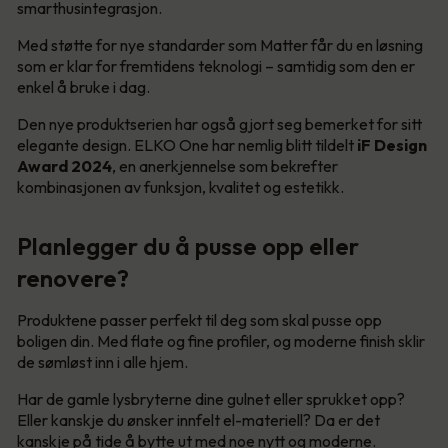
smarthusintegrasjon.
Med støtte for nye standarder som Matter får du en løsning
som er klar for fremtidens teknologi – samtidig som den er
enkel å bruke i dag.
Den nye produktserien har også gjort seg bemerket for sitt
elegante design. ELKO One har nemlig blitt tildelt
iF Design
Award 2024
, en anerkjennelse som bekrefter
kombinasjonen av funksjon, kvalitet og estetikk.
Planlegger du å pusse opp eller
renovere?
Produktene passer perfekt til deg som skal pusse opp
boligen din. Med flate og fine profiler, og moderne finish sklir
de sømløst inn i alle hjem.
Har de gamle lysbryterne dine gulnet eller sprukket opp?
Eller kanskje du ønsker innfelt el-materiell? Da er det
kanskje på tide å bytte ut med noe nytt og moderne.