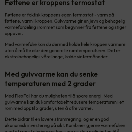
Føttene er kroppens termostat
Føttene er faktisk kroppens egen termostat - varm på
føttene, varm i kroppen. Gulvvarme gir en jevn og behagelig
varmefordeling i rommet som begynner fra føttene og stiger
oppover.
Med varmefolie kan du dermed holde hele kroppen varmere
uten å måtte øke den generelle romtemperaturen. Det er
ekstra behagelig i våre lange, kalde vintermåneder.
Med gulvvarme kan du senke
temperaturen med 2 grader
Med FlexFoil har du muligheten til å spare energi. Med
gulvvarme kan du komfortabelt redusere temperaturen i et
rom med opptil 2 grader, uten å ofre varme.
Dette bidrar til en lavere strømregning, og er en god
økonomisk investering på sikt. Kombiner gjerne varmefolien
med et smart styringssystem som gir deg muligheten til å