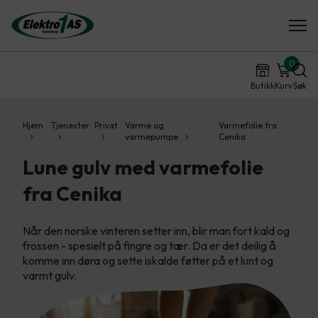
0
Butikk
Kurv
Søk
Hjem
Tjenester
Privat
Varme og
Varmefolie fra
varmepumpe
Cenika
Lune gulv med varmefolie
fra Cenika
Når den norske vinteren setter inn, blir man fort kald og
frossen - spesielt på fingre og tær. Da er det deilig å
komme inn døra og sette iskalde føtter på et lunt og
varmt gulv.