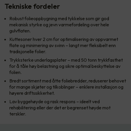
Tekniske fordeler
Robust folieoppbygning med tykkelse som gir god
mekanisk styrke og jevn varmefordeling over hele
gulvflaten.
Kuttesoner hver 2 cm for optimalisering av oppvarmet
flate og minimering av svinn – langt mer fleksibelt enn
tradisjonelle folier.
Trykksterke underlagsplater – med 50 tonn trykkfasthet
for å tåle høy belastning og sikre optimal beskyttelse av
folien.
Bredt sortiment med åtte foliebredder, reduserer behovet
for mange skjøter og tilkoblinger – enklere installasjon og
høyere driftssikkerhet.
Lav byggehøyde og rask respons – ideelt ved
rehabilitering eller der det er begrenset høyde mot
terskler.