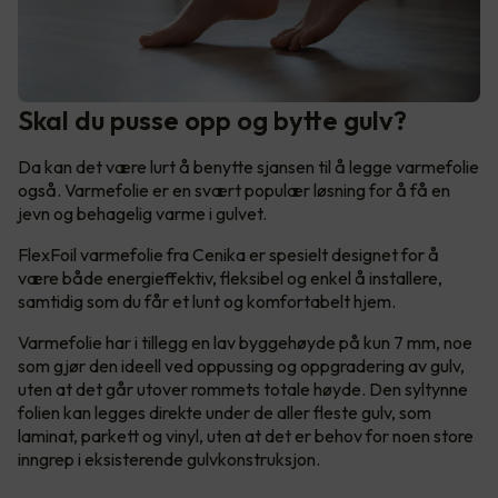
Skal du pusse opp og bytte gulv?
Da kan det være lurt å benytte sjansen til å legge varmefolie
også. Varmefolie er en svært populær løsning for å få en
jevn og behagelig varme i gulvet.
FlexFoil varmefolie fra Cenika er spesielt designet for å
være både energieffektiv, fleksibel og enkel å installere,
samtidig som du får et lunt og komfortabelt hjem.
Varmefolie har i tillegg en lav byggehøyde på kun 7 mm, noe
som gjør den ideell ved oppussing og oppgradering av gulv,
uten at det går utover rommets totale høyde. Den syltynne
folien kan legges direkte under de aller fleste gulv, som
laminat, parkett og vinyl, uten at det er behov for noen store
inngrep i eksisterende gulvkonstruksjon.