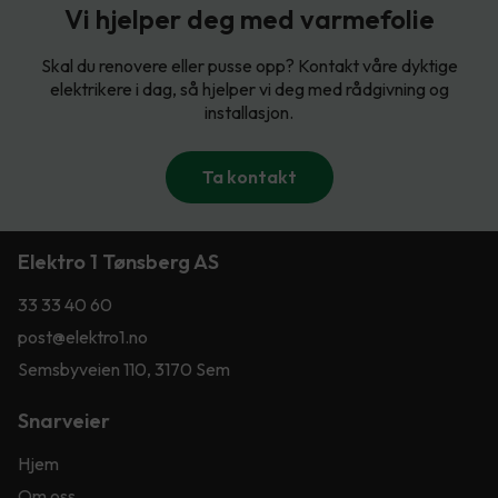
Vi hjelper deg med varmefolie
Skal du renovere eller pusse opp? Kontakt våre dyktige
elektrikere i dag, så hjelper vi deg med rådgivning og
installasjon.
Ta kontakt
Elektro 1 Tønsberg AS
33 33 40 60
post@elektro1.no
Semsbyveien 110, 3170 Sem
Snarveier
Hjem
Om oss