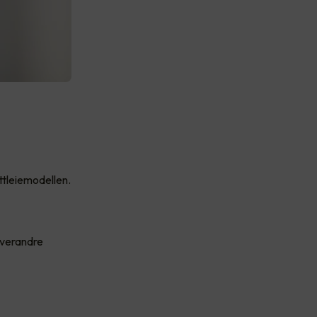
ttleiemodellen.
 hverandre