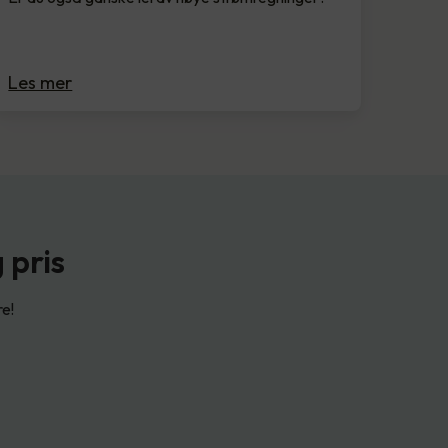
Les mer
 pris
re!