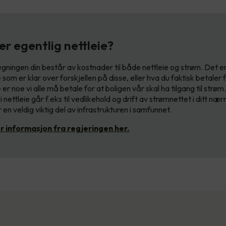
er egentlig nettleie?
gningen din består av kostnader til både nettleie og strøm. Det er
e som er klar over forskjellen på disse, eller hva du faktisk betaler f
 er noe vi alle må betale for at boligen vår skal ha tilgang til strøm
i nettleie går f.eks til vedlikehold og drift av strømnettet i ditt nærm
 en veldig viktig del av infrastrukturen i samfunnet.
r informasjon fra regjeringen her.