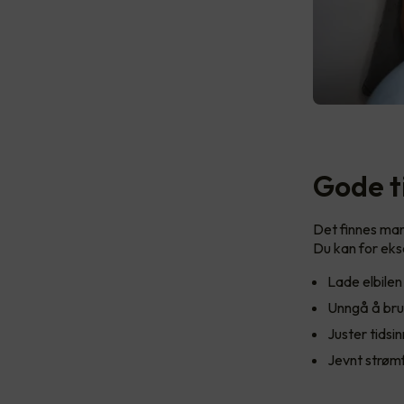
Gode ti
Det finnes man
Du kan for ek
Lade elbilen
Unngå å bruk
Juster tidsi
Jevnt strøm