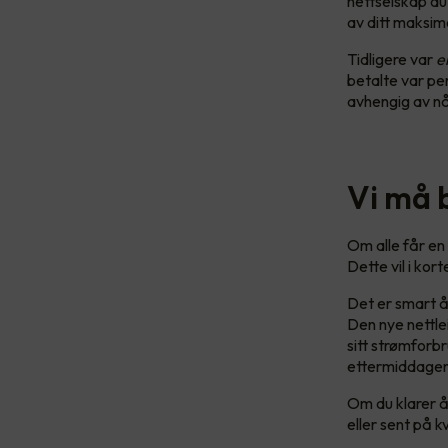
nettselskap du
av ditt maksim
Tidligere var
e
betalte var per
avhengig av n
Vi må 
Om alle får en
Dette vil i kor
Det er smart å
Den nye nettle
sitt strømforb
ettermiddage
Om du klarer å
eller sent på k