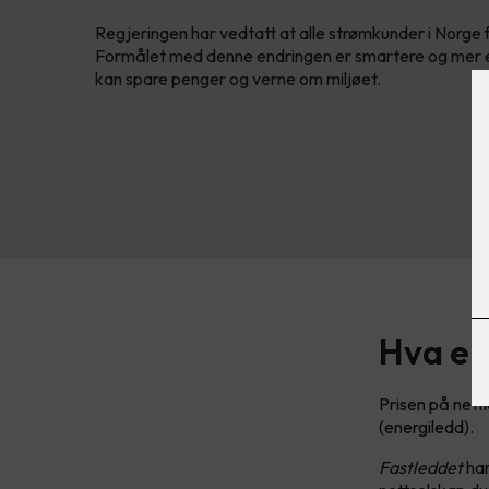
Regjeringen har vedtatt at alle strømkunder i Norge få
Formålet med denne endringen er smartere og mer effe
kan spare penger og verne om miljøet.
Hva er
Prisen på nettle
(energiledd).
Fastleddet
har