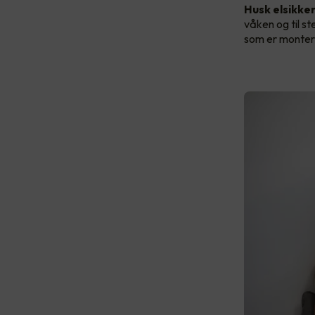
Husk elsikke
våken og til st
som er montert