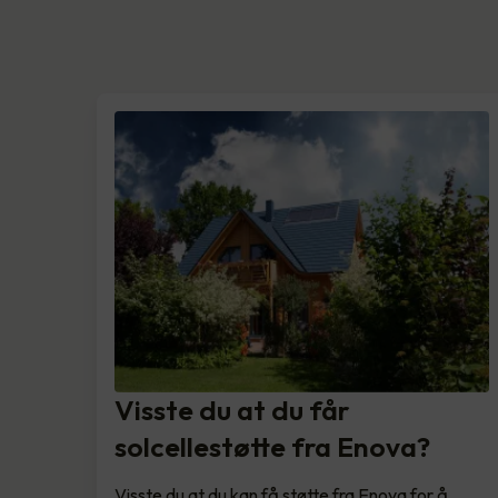
Visste du at du får
solcellestøtte fra Enova?
Visste du at du kan få støtte fra Enova for å