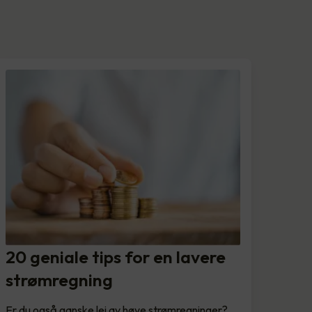
20 geniale tips for en lavere
strømregning
Er du også ganske lei av høye strømregninger?