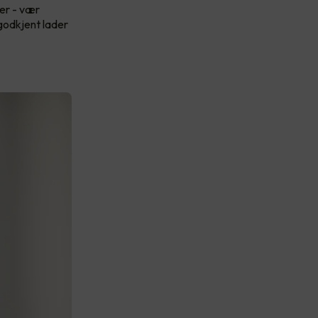
ver - vær
 godkjent lader