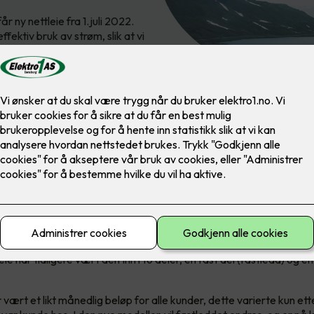
r ny nettleie fra 1.juli 2022.
ktiv bruk av strøm, slik at vi
 nytt?
ie har tidligere vært delt inn i to deler, en fast del (fastledd) og en
 vært et likt månedlig beløp for alle kunder, dette varierte kun ette