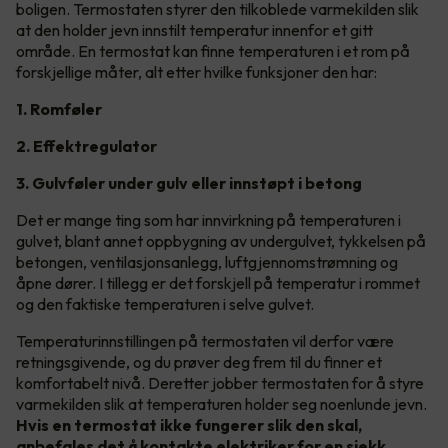
boligen. Termostaten styrer den tilkoblede varmekilden slik
at den holder jevn innstilt temperatur innenfor et gitt
område. En termostat kan finne temperaturen i et rom på
forskjellige måter, alt etter hvilke funksjoner den har:
1. Romføler
2. Effektregulator
3. Gulvføler under gulv eller innstøpt i betong
Det er mange ting som har innvirkning på temperaturen i
gulvet, blant annet oppbygning av undergulvet, tykkelsen på
betongen, ventilasjonsanlegg, luftgjennomstrømning og
åpne dører. I tillegg er det forskjell på temperatur i rommet
og den faktiske temperaturen i selve gulvet.
Temperaturinnstillingen på termostaten vil derfor være
retningsgivende, og du prøver deg frem til du finner et
komfortabelt nivå. Deretter jobber termostaten for å styre
varmekilden slik at temperaturen holder seg noenlunde jevn.
Hvis en termostat ikke fungerer slik den skal,
anbefales det å kontakte elektriker for en sjekk.