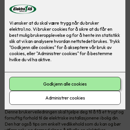
Du har ansvar for boligen din, også
for det elektriske anlegget
Boligen er sannsynligvis den største investeringen du har, og
det er viktig for deg og dine at den har et sikkert, pålitelig og
komfortabelt elektrisk anlegg.
Denne brukerveiledningen skal hjelpe deg til å få et trygt og
fornuftig forhold til de elektriske installasjonene i bolig din.
Den har også tips om enkelt vedlikehold som du kan og bør