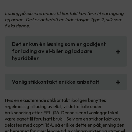
Lading på eksisterende stikkontakt kan føre til varmgang
og brann. Det er anbefalt en ladestasjon Type 2, slik som
f.eks denne.
Det er kun én løsning som er godkjent
for lading av el-biler og ladbare
hybridbiler
Vanlig stikkontakt er ikke anbefalt
Hvis en eksisterende stikkontakt i boligen benyttes
regelmessig til lading av elbil, vil dette falle under
bruksendring etter FEL §16. Denne sier at «anlegget skal
være egnet til forutsatt bruk». Selv om en stikkontakt kan
belastes med opptil 16A, så er ikke dette en påkjenning den
er beregnet for over lengre tid. Koblingspunkter og utstyr vil