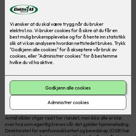
Hva krever en hjemmelader?
Antall elbiler stiger raskt her i landet, men ikke alle er klar
over hva som egentlig kreves når det gjelder hjemmelading.
Direktoratet for samfunnssikkerhet og beredskap (DSB) har