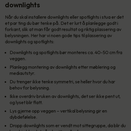
downlights
Når du skal installere downlights eller spotlights i stua er det
et par ting du bør tenke på. Det er lurt å planlegge godt i
forkant, slik at man får godt resultat og riktig plassering av
belysningen. Her har vi noen gode tips til plassering av
downlights og spotlights:
Downlights og spotlights bør monteres ca. 40-50 cm fra
veggen.
Planlegg montering av downlights etter møblering og
mediautstyr.
Du trenger ikke tenke symmetri, se heller hvor du har
behov for belysning.
Ikke overdriv bruken av downlights, det ser ikke pent ut,
og lyset blir flatt.
Lys gjerne opp veggen – vertikal belysning gir en
dybdefølelse.
Dropp downlights som er vendt mot sittegruppe, da blir du