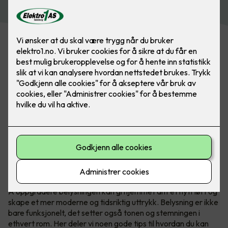
Belysning gjør mye for et rom, det skaper soner og
atmosfære. Med belysning er det kun fantasien som
stopper deg. Bilde: SG
Å oppgradere belysningen kan gi hjemmet ditt et nytt løft og
skape et mer moderne og tidsriktig uttrykk. Belysning er ikke
bare funksjonelt, det setter også tonen og stemningen i
ethvert rom. Her deler vi noen gode tips til hvordan du kan