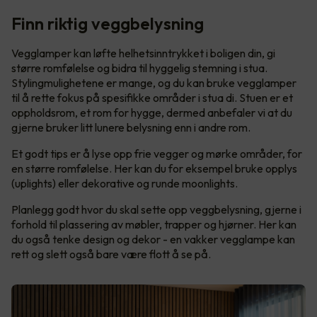
Finn riktig veggbelysning
Vegglamper kan løfte helhetsinntrykket i boligen din, gi
større romfølelse og bidra til hyggelig stemning i stua.
Stylingmulighetene er mange, og du kan bruke vegglamper
til å rette fokus på spesifikke områder i stua di. Stuen er et
oppholdsrom, et rom for hygge, dermed anbefaler vi at du
gjerne bruker litt lunere belysning enn i andre rom.
Et godt tips er å lyse opp frie vegger og mørke områder, for
en større romfølelse. Her kan du for eksempel bruke opplys
(uplights) eller dekorative og runde moonlights.
Planlegg godt hvor du skal sette opp veggbelysning, gjerne i
forhold til plassering av møbler, trapper og hjørner. Her kan
du også tenke design og dekor - en vakker vegglampe kan
rett og slett også bare være flott å se på.