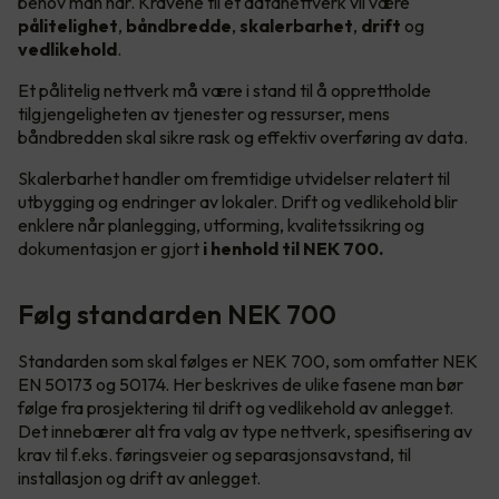
behov man har. Kravene til et datanettverk vil være
pålitelighet
,
båndbredde
,
skalerbarhet
,
drift
og
vedlikehold
.
Et pålitelig nettverk må være i stand til å opprettholde
tilgjengeligheten av tjenester og ressurser, mens
båndbredden skal sikre rask og effektiv overføring av data.
Skalerbarhet handler om fremtidige utvidelser relatert til
utbygging og endringer av lokaler. Drift og vedlikehold blir
enklere når planlegging, utforming, kvalitetssikring og
dokumentasjon er gjort
i henhold til NEK 700.
Følg standarden NEK 700
Standarden som skal følges er NEK 700, som omfatter NEK
EN 50173 og 50174. Her beskrives de ulike fasene man bør
følge fra prosjektering til drift og vedlikehold av anlegget.
Det innebærer alt fra valg av type nettverk, spesifisering av
krav til f.eks. føringsveier og separasjonsavstand, til
installasjon og drift av anlegget.