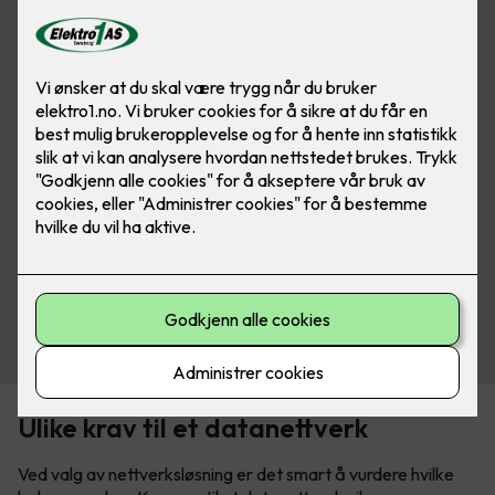
Se produkter fra Schneider
Ulike krav til et datanettverk
Ved valg av nettverksløsning er det smart å vurdere hvilke