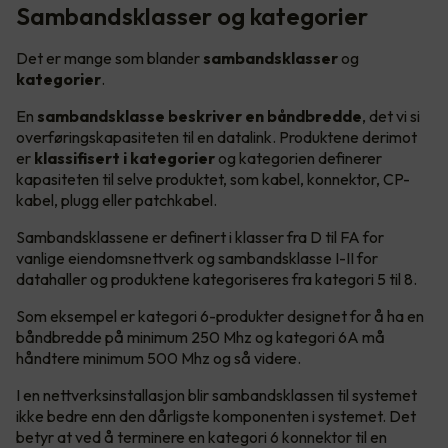
Sambandsklasser og kategorier
Det er mange som blander
sambandsklasser
og
kategorier
.
En
sambandsklasse beskriver en båndbredde
, det vi si
overføringskapasiteten til en datalink. Produktene derimot
er
klassifisert i kategorier
og kategorien definerer
kapasiteten til selve produktet, som kabel, konnektor, CP-
kabel, plugg eller patchkabel.
Sambandsklassene er definert i klasser fra D til FA for
vanlige eiendomsnettverk og sambandsklasse I-II for
datahaller og produktene kategoriseres fra kategori 5 til 8.
Som eksempel er kategori 6-produkter designet for å ha en
båndbredde på minimum 250 Mhz og kategori 6A må
håndtere minimum 500 Mhz og så videre.
I en nettverksinstallasjon blir sambandsklassen til systemet
ikke bedre enn den dårligste komponenten i systemet. Det
betyr at ved å terminere en kategori 6 konnektor til en