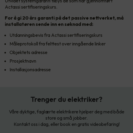
Utvidet systemgaranti tilbys de som har gjennomført
Actassi sertifiseringskurs.
For å gi 20 års garanti på det passive nettverket, må
installatøren sende inn en søknad med:
Utdanningsbevis fra Actassi sertifiseringskurs
Måleprotokoll fra felttest over inngående linker
Objektets adresse
Prosjektnavn
Installasjonsadresse
Trenger du elektriker?
Våre dyktige, faglærte elektrikere hjelper deg med både
store og små jobber.
Kontakt oss i dag, eller book en gratis videobefaring!