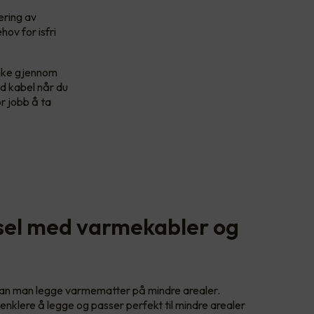
ering av
ov for isfri
enke gjennom
d kabel når du
or jobb å ta
rsel med varmekabler og
 kan man legge varmematter på mindre arealer.
lere å legge og passer perfekt til mindre arealer