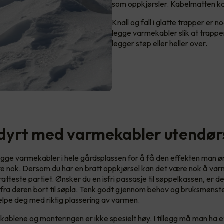
som oppkjørsler. Kabelmatten kan 
Knall og fall i glatte trapper er n
legge varmekabler slik at trappen
legger støp eller heller over.
 dyrt med varmekabler utendør
gge varmekabler i hele gårdsplassen for å få den effekten man ø
e nok. Dersom du har en bratt oppkjørsel kan det være nok å va
bratteste partiet. Ønsker du en isfri passasje til søppelkassen, er 
fra døren bort til søpla. Tenk godt gjennom behov og bruksmønste
jelpe deg med riktig plassering av varmen.
kablene og monteringen er ikke spesielt høy. I tillegg må man ha e