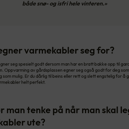
både snø- og isfri hele vinteren.»
gner varmekabler seg for?
ner seg spesielt godt dersom man har en bratt bakke opp til gara
en. Oppvarming av gårdsplassen egner seg også godt for deg som v
om mulig. Er du dårlig til beins eller rett og slett engstelig for å 
rmekabler helt perfekt.
r man tenke på når man skal l
abler ute?