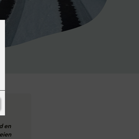
d en
eien