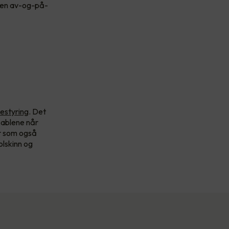
r en av-og-på-
mestyring
. Det
kablene når
er som også
olskinn og