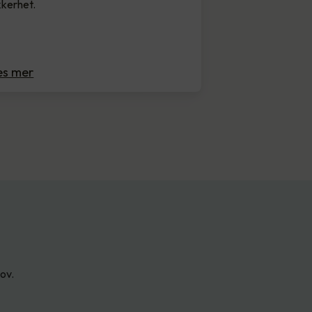
kkerhet.
es mer
hov.