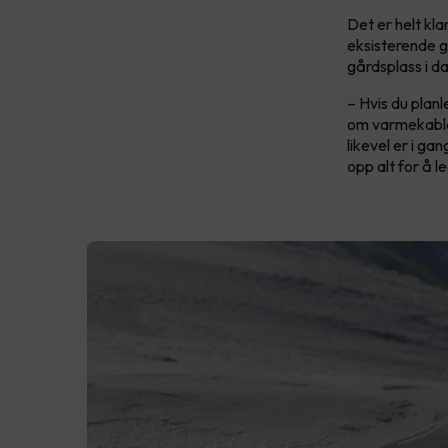
Det er helt kl
eksisterende gå
gårdsplass i d
– Hvis du plan
om varmekabler
likevel er i ga
opp alt for å 