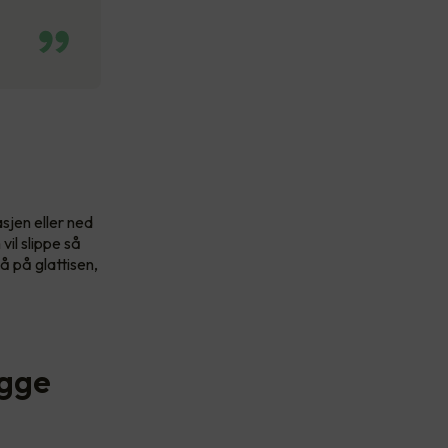
sjen eller ned
il slippe så
gå på glattisen,
egge