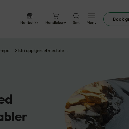
Book g
Nettbutikk
Handlekurv
Søk
Meny
umpe
Isfri oppkjørsel med ute…
med
abler