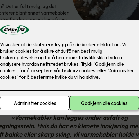
? Det er fullt mulig, og det
monterer blant annet varmekabler
ter for deg som ønsker isfri vei
«Varmekabler kan legges under asfalt og
egningsstein. Hvis du har en klønete innkjøring me
tt bakke eller skarp sving, vil varmekabler holde v