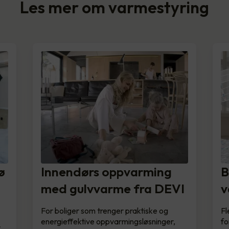
Les mer om varmestyring
ø
Innendørs oppvarming
B
med gulvvarme fra DEVI
v
For boliger som trenger praktiske og
Fl
energieffektive oppvarmingsløsninger,
fo
r