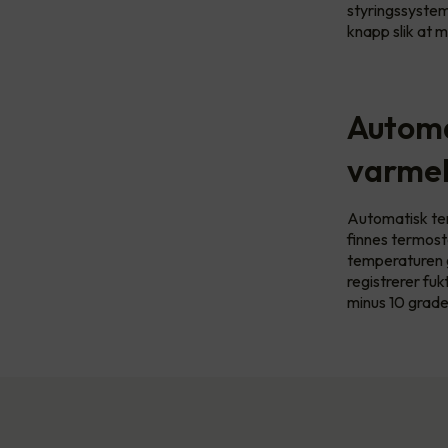
styringssystem
knapp slik at 
Automa
varmek
Automatisk te
finnes termost
temperaturen g
registrerer fu
minus 10 grade