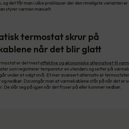
, og det får man i ulike prisklasser der den rimeligste varianten e
man styrer varmen manuelt.
tisk termostat skrur på
ablene når det blir glatt
rmostat er det mest
effektive og økonomiske alternativet til var
ater som registrerer temperatur en utendørs og setter på varme
år under et valgt nivå. Et mer avansert alternativ er termostat
kt og nedbør. Da unngår man at varmekablene står på når det er s
r. De slår seg på igjen når det fryser på eller kommer nedbør.