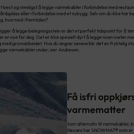
art best og rimeligst å legge varmekabler i forbindelse med restaur
rdsplass eller i forbindelse med et nybygg. Selv om du ikke har beh
ag, hva med i fremtiden?
legger å legge belegningsstein er det et perfekt tidspunkt for å t
 er noe for deg. Det er ikke spesielt dyrt å legge noen meter me
ng med grunnarbeidet. Hvis du angrer senere blir det en fryktelig st
legge varmekabler under, sier Andresen.
Få isfri oppkjø
varmematter
Som alternativ til varmekabler,
Nexans har SNOWMAT® som er enk