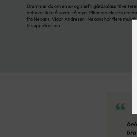
Drømmer du om en is- og snøfri gårdsplass til vinteren
behøver ikke å koste så mye. Elkonors elektrikere 
fra Nexans. Vidar Andresen i Nexans har flere mulighe
til søppelkassen.
bel
bra