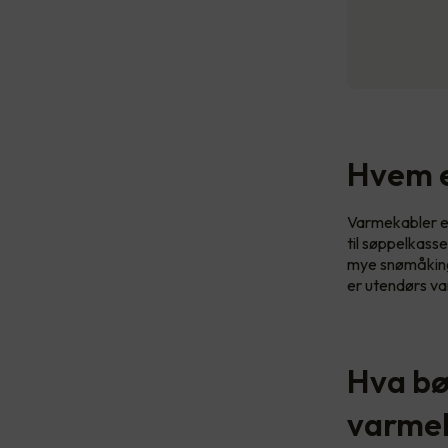
Hvem e
Varmekabler eg
til søppelkass
mye snømåking s
er utendørs va
Hva bø
varmek