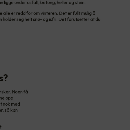
ligge under asfalt, betong, heller og stein.
oe alle er redd for om vinteren. Det er fullt mulig å
 holder seg helt snø- og isfri. Det forutsetter at du
s?
nsker. Noen få
rme opp
det nok med
r, så kan
t