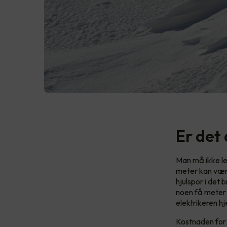
Er det
Man må ikke le
meter kan vær
hjulspor i det 
noen få meter 
elektrikeren h
Kostnaden for 