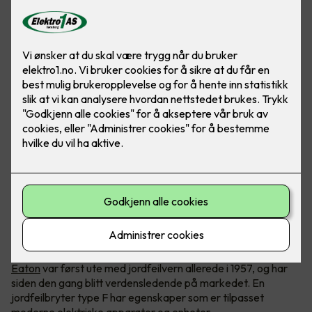
En jordfeilbryter type F trenger du til apparater som har
høyere effekt eller frekvensdrevne enheter.
Eaton
var først ute med jordfeilvern allerede i 1957, og har
siden den gang blitt verdensledende på markedet. En
jordfeilbryter type F har egenskaper som er tilpasset
moderne elektriske apparater og enheter.